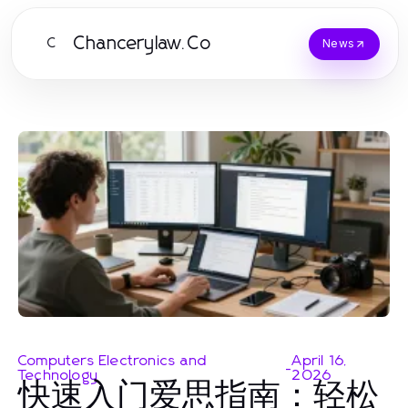
Chancerylaw.Co
C
News
Computers Electronics and
April 16,
-
Technology
2026
快速入门爱思指南：轻松