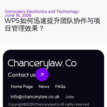
Computers Electronics and Technology
-
June 18, 2026
WPS如何迅速提升团队协作与项
目管理效果？
Chancerylaw.Co
Contact us
Home Page
News
FAQs
Jobs
info
@
chancerylaw.co.uk
Copyright
©
2026
Chancerylaw.Co
.
All rights reserved