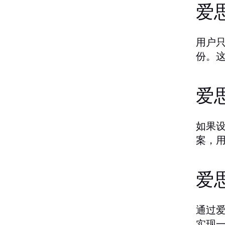
爱
用户
份。
爱
如果
案，
爱
通过
实现