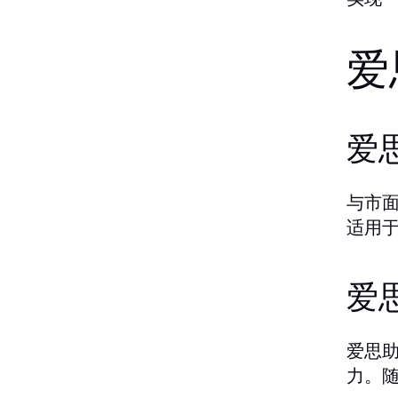
爱
爱
与市
适用
爱
爱思
力。