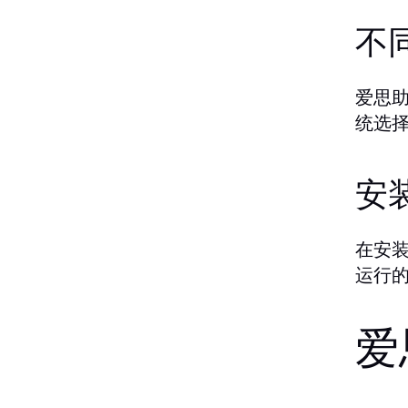
不
爱思助
统选
安
在安
运行
爱