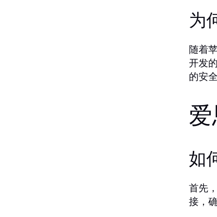
为
随着
开发
的安
爱
如
首先
接，