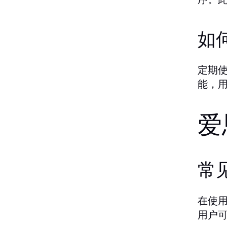
如
定期
能，
爱
常
在使
用户