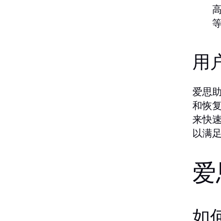
用
爱思
和恢
来快
以满
爱
如