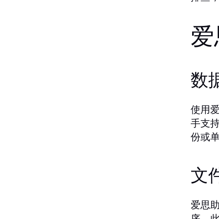
爱
数
使用
手支
份或
文
爱思
序。