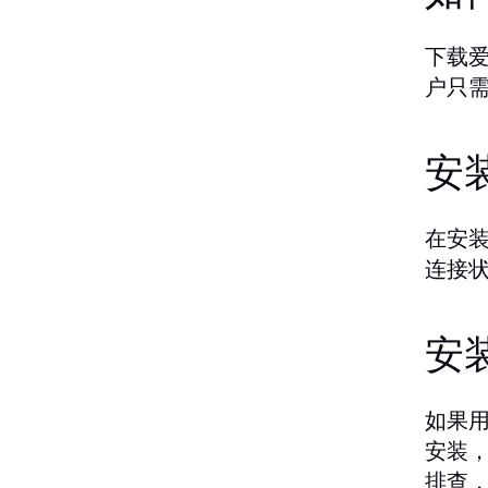
下载
户只
安
在安
连接
安
如果
安装
排查