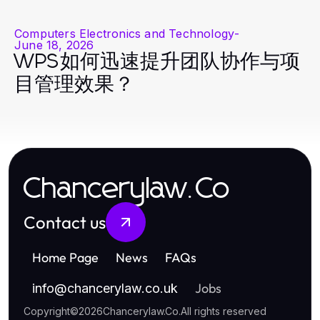
Computers Electronics and Technology
-
June 18, 2026
WPS如何迅速提升团队协作与项
目管理效果？
Chancerylaw.Co
Contact us
Home Page
News
FAQs
Jobs
info
@
chancerylaw.co.uk
Copyright
©
2026
Chancerylaw.Co
.
All rights reserved