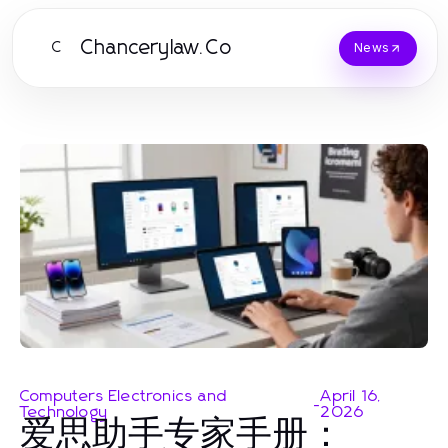
Chancerylaw.Co
C
News
Computers Electronics and
April 16,
-
Technology
2026
爱思助手专家手册：