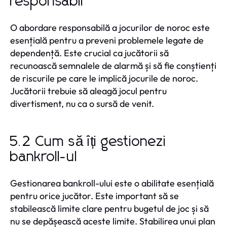
responsabil
O abordare responsabilă a jocurilor de noroc este
esențială pentru a preveni problemele legate de
dependență. Este crucial ca jucătorii să
recunoască semnalele de alarmă și să fie conștienți
de riscurile pe care le implică jocurile de noroc.
Jucătorii trebuie să aleagă jocul pentru
divertisment, nu ca o sursă de venit.
5.2 Cum să îți gestionezi
bankroll-ul
Gestionarea bankroll-ului este o abilitate esențială
pentru orice jucător. Este important să se
stabilească limite clare pentru bugetul de joc și să
nu se depășească aceste limite. Stabilirea unui plan