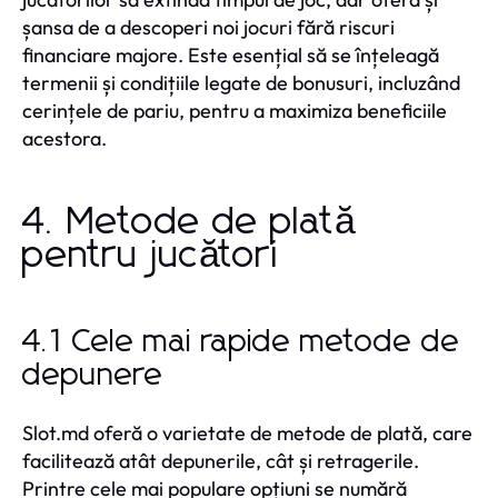
șansa de a descoperi noi jocuri fără riscuri
financiare majore. Este esențial să se înțeleagă
termenii și condițiile legate de bonusuri, incluzând
cerințele de pariu, pentru a maximiza beneficiile
acestora.
4. Metode de plată
pentru jucători
4.1 Cele mai rapide metode de
depunere
Slot.md oferă o varietate de metode de plată, care
facilitează atât depunerile, cât și retragerile.
Printre cele mai populare opțiuni se numără