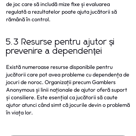
de joc care să includă mize fixe și evaluarea
regulată a rezultatelor poate ajuta jucătorii să
rămână în control.
5.3 Resurse pentru ajutor și
prevenire a dependenței
Există numeroase resurse disponibile pentru
jucătorii care pot avea probleme cu dependența de
jocuri de noroc. Organizații precum Gamblers
Anonymous și linii naționale de ajutor oferă suport
și consiliere. Este esențial ca jucătorii să caute
ajutor atunci când simt că jocurile devin o problemă
în viața lor.